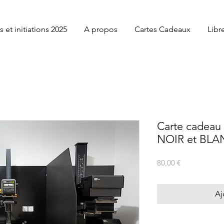
 et initiations 2025
A propos
Cartes Cadeaux
Libr
Carte cadeau -
NOIR et BLA
Prix
80,00 €
Aj