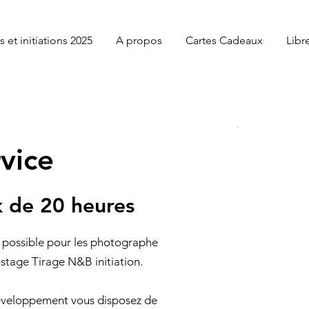
 et initiations 2025
A propos
Cartes Cadeaux
Libr
rvice
k de 20 heures
t possible pour les photographe
 stage Tirage N&B initiation.
5 s
développement vous disposez de
220 €