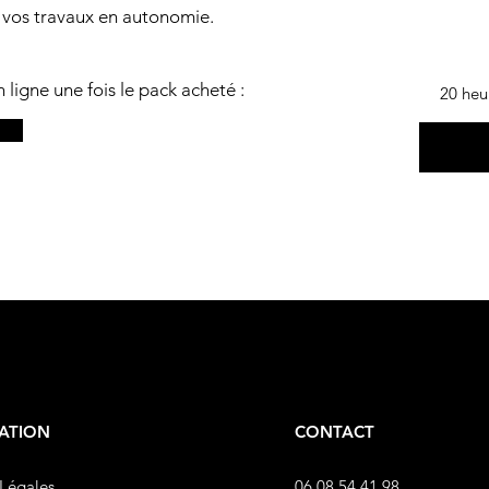
r vos travaux en autonomie.
 ligne une fois le pack acheté :
20 heu
ATION
CONTACT
Légales
06 08 54 41 98